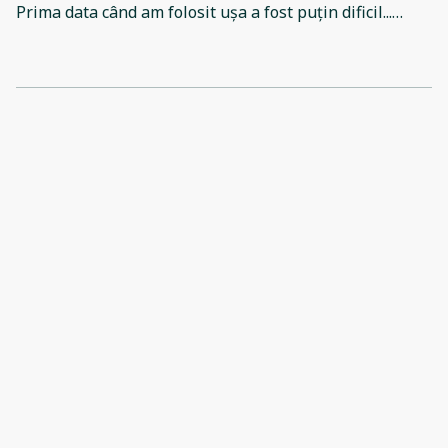
Prima data când am folosit ușa a fost puțin dificil...
Pana am găsit poziția corecta a cheii ca să poți
incuia/descuia. Ar trebuie schimbat acel butuc
deoarece văzusem în comentarii ca e veche problema.
Apropo de asta, e un înscris în cameră conform căruia
plătești o suma de bani pentru deblocare ușa însă ar
trebui exclus la cum funcționează.