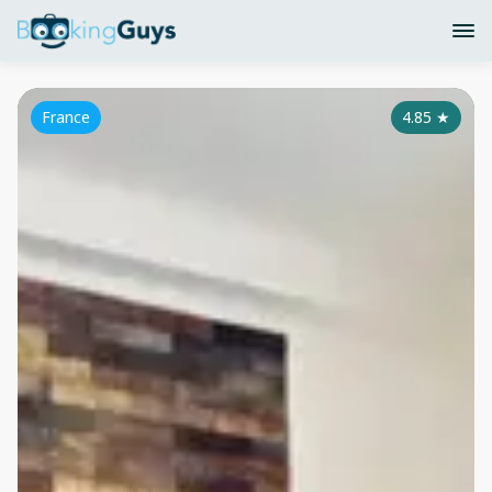
France
4.85
★