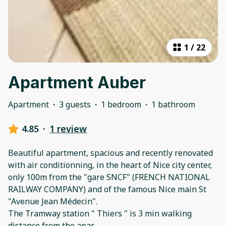
1
/
22
Apartment Auber
Apartment
·
3 guests
·
1 bedroom
·
1 bathroom
4.85
·
1 review
Beautiful apartment, spacious and recently renovated
with air conditionning, in the heart of Nice city center,
only 100m from the "gare SNCF" (FRENCH NATIONAL
RAILWAY COMPANY) and of the famous Nice main St
"Avenue Jean Médecin".
The Tramway station " Thiers " is 3 min walking
distance from the apar
...