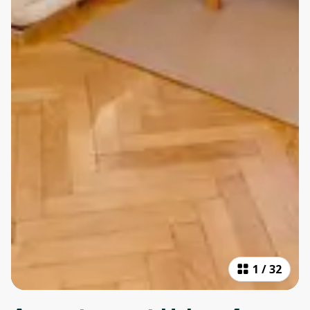
1
/
32