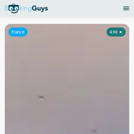
France
4.90
★