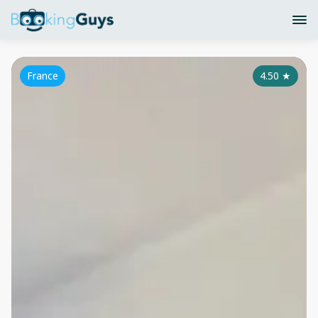
France
4.50
★